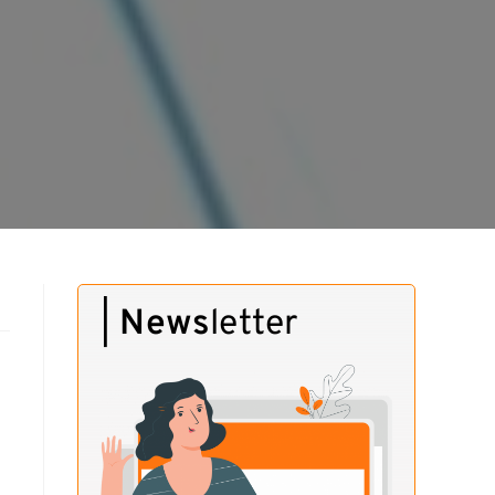
|
News
letter