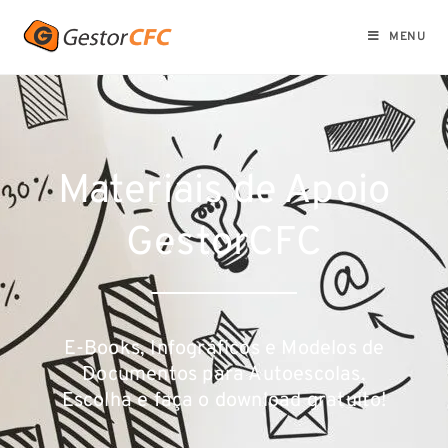
MENU
Materiais de Apoio
GestorCFC
E-Books, Infográficos e Modelos de
Documentos para Autoescolas.
Escolha e faça o download gratuito!