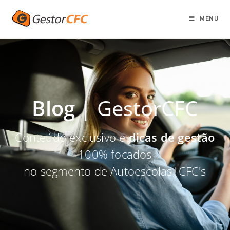
MENU
Blog
| GestorCFC
Conteúdo exclusivo e
dicas de gestão
100% focados
no segmento de Autoescolas|CFC's