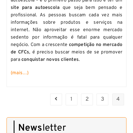
autoescola – e o primeiro passo para isso é ter um
site para autoescola
que seja bem pensado e
profissional. As pessoas buscam cada vez mais
informações sobre produtos e serviços na
internet. Não aproveitar esse enorme mercado
sedento por informação é fatal para qualquer
negócio. Com a crescente
competição no mercado
de CFCs
, é preciso buscar meios de se promover
para
conquistar novos clientes
.
(mais…)
1
2
3
4
|
News
letter