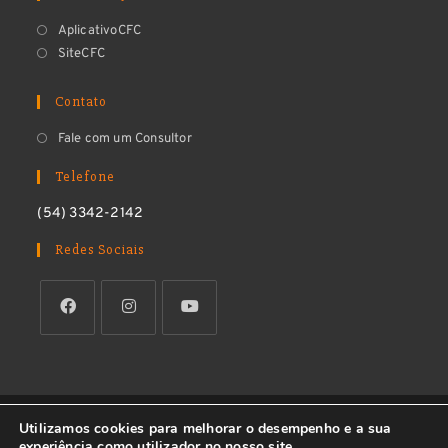
AplicativoCFC
SiteCFC
Contato
Fale com um Consultor
Telefone
(54) 3342-2142
Redes Sociais
Utilizamos cookies para melhorar o desempenho e a sua
Copyright 2026 GestorCFC. Todos os direitos reservados.
experiência como utilizador no nosso site.